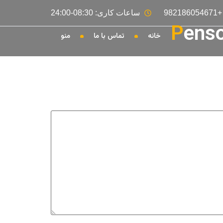
ساعات کاری:
08:30-24:00
P
ens
خانه
تماس با ما
منو