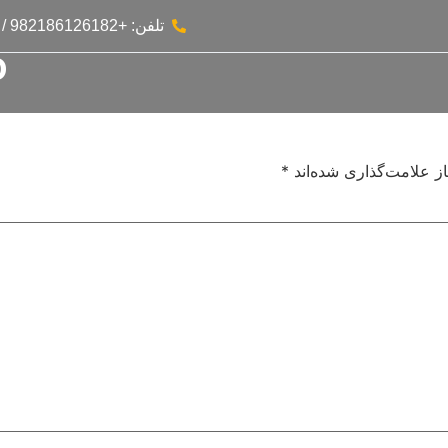
تلفن: +982186126182 / +982186054671
o
ز علامت‌گذاری شده‌اند
*