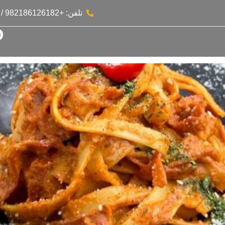
تلفن: +982186126182 / +982186054671
o